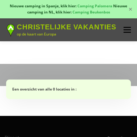
Nieuwe camping in Spanje, klik hier:
Camping Palomera
Nieuwe
✕
camping in NL, klik hier:
Camping Beukenbos
Naar
CHRISTELIJKE VAKANTIES
de
Menu
inhoud
op de kaart van Europa
springen
TOON KAART!
LANDEN
CONTACT
AANMELDEN
GROEPSREIZEN
KAMPEN
Een overzicht van alle 0 locaties in :