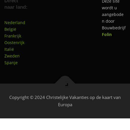
Direct
Deze site
naar land:
wordt u
aangebode
n door
Nederland
Bouwbedrijf
België
Folin
Frankrijk
Oostenrijk
Italië
Zweden
Spanje