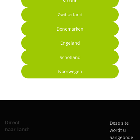
Kroatië
Zwitserland
Denemarken
Engeland
Schotland
Noorwegen
Direct
Deze site
naar land:
wordt u
aangebode