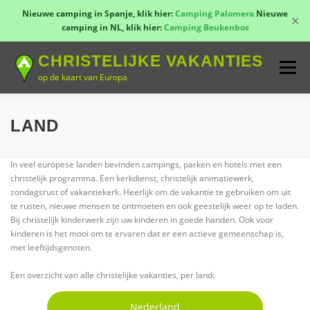
Nieuwe camping in Spanje, klik hier:
Camping Palomera
Nieuwe
✕
camping in NL, klik hier:
Camping Beukenbos
Naar
CHRISTELIJKE VAKANTIES
de
Menu
inhoud
op de kaart van Europa
springen
TOON KAART!
LANDEN
CONTACT
LAND
In veel europese landen bevinden campings, parken en hotels met een
AANMELDEN
GROEPSREIZEN
KAMPEN
christelijk programma. Een kerkdienst, christelijk animatiewerk,
zondagsrust of vakantiekerk. Heerlijk om de vakantie te gebruiken om uit
te rusten, nieuwe mensen te ontmoeten en ook geestelijk weer op te laden.
Bij christelijk kinderwerk zijn uw kinderen in goede handen. Ook voor
kinderen is het mooi om te ervaren dat er een actieve gemeenschap is,
met leeftijdsgenoten.
Een overzicht van alle christelijke vakanties, per land:
Nederland