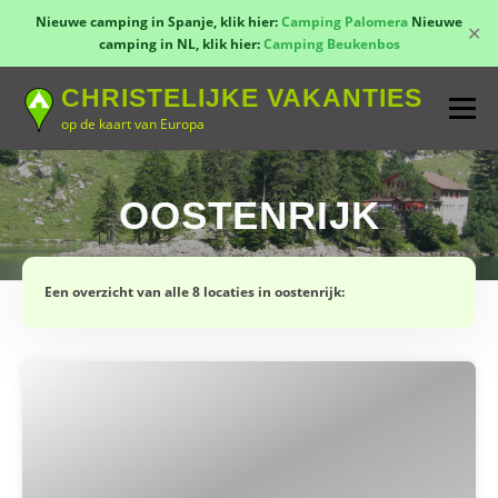
Nieuwe camping in Spanje, klik hier:
Camping Palomera
Nieuwe
✕
camping in NL, klik hier:
Camping Beukenbos
Naar
CHRISTELIJKE VAKANTIES
de
Menu
inhoud
op de kaart van Europa
springen
TOON KAART!
LANDEN
CONTACT
OOSTENRIJK
AANMELDEN
GROEPSREIZEN
KAMPEN
Een overzicht van alle 8 locaties in oostenrijk: