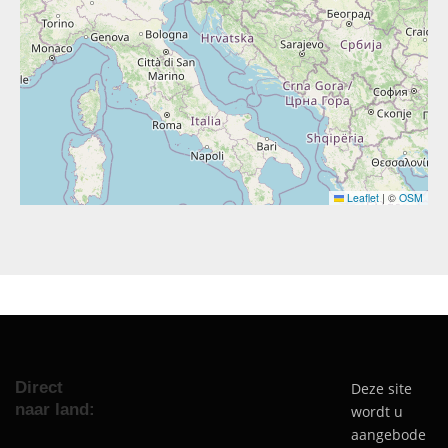
Leaflet
|
©
OSM
Direct
Deze site
naar land:
wordt u
aangebode