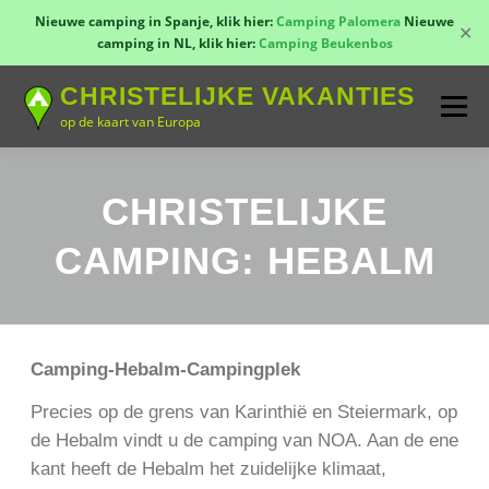
Nieuwe camping in Spanje, klik hier:
Camping Palomera
Nieuwe
✕
camping in NL, klik hier:
Camping Beukenbos
Naar
CHRISTELIJKE VAKANTIES
de
Menu
inhoud
op de kaart van Europa
springen
TOON KAART!
LANDEN
CONTACT
CHRISTELIJKE
CAMPING: HEBALM
AANMELDEN
GROEPSREIZEN
KAMPEN
Camping-Hebalm-Campingplek
Precies op de grens van Karinthië en Steiermark, op
de Hebalm vindt u de camping van NOA. Aan de ene
kant heeft de Hebalm het zuidelijke klimaat,