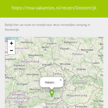
https://noa-vakanties.nl/reizen/Oostenrijk
Bekijk hier uw route en reistijd naar deze christelijke camping in
Oostenrijk:
+
−
×
Hebalm