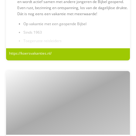
en wordt actief samen met andere jongeren de Bijbel geopend.
Even rust, bezinning en ontspanning, los van de dagelijkse drukte.
Dát is nog eens een vakantie met meerwaarde!
Op vakantie met een geopende Bijbel
Sinds 1963
Toegeruste reisleiders
99% van onze aangeboden vakanties gaan door
https://koersvakanties.nl/
We kijken er naar uit om je (opnieuw) bij een Koers-vakantie te
mogen verwelkomen!