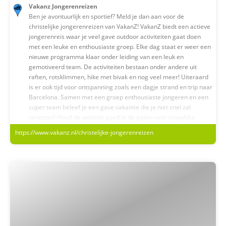
Vakanz Jongerenreizen
Ben je avontuurlijk en sportief? Meld je dan aan voor de
christelijke jongerenreizen van VakanZ! VakanZ biedt een actieve
jongerenreis waar je veel gave outdoor activiteiten gaat doen
met een leuke en enthousiaste groep. Elke dag staat er weer een
nieuwe programma klaar onder leiding van een leuk en
gemotiveerd team. De activiteiten bestaan onder andere uit
raften, rotsklimmen, hike met bivak en nog veel meer! Uiteraard
is er ook tijd voor ontspanning zoals een dagje strand en trip naar
Barcelona. Samen met een groep enthousiaste jongeren en een
super team beleef je een gave vakantie die je niet snel zal
vergeten! Houd de website goed in de gaten voor mogelijke
aankomende reizen.
https://www.vakanz.nl/christelijke-jongerenreizen