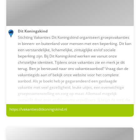
Dit Koningskind
Stichting Vakanties Dit Koningskind organiseert groepsvakanties
in binnen- en buitenland voor mensen met een beperking. Dit kan
een verstandelijke, lichamelijke, zintuiglijke en/of sociale
beperking zijn. Bij Dit Koningskind werken we vanuit onze
christelijke identiteit. Tijdens onze vakanties zie en merk je dit
terug. Ben je benieuwd naar ons vakantieaanbod? Vraag dan de
vakantiegids aan of bekijk onze website voor het complete
aanbod. Als je boekt heb je gegarandeerd een geslaagde
vakantie met veel gezelligheid, leuke uitjes, een evenwichtige
groepssamenstelling en zorg op maat. Allemaal mogelijk
gemaakt door onze enthousiaste vrijwilligers. Jij krijgt de zorg die
jij nodig hebt!
https://vakantiesditkoningskind.nl
Wie zijn wij?
Stichting Vakanties Dit Koningskind is onderdeel van Vereniging
Dit Koningskind. Deze vereniging zet zich in voor iedereen die te
maken krijgt met een beperking in leven, werk of kerk. Ons geloof