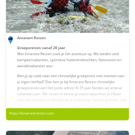
Amarant Reizen
Groepsreizen vanaf 20 jaar
Met Amarant Reizen zoek je het avontuur op. We bieden veel
kampeervakanties, sportieve huttentrektochten, fietsreizen en
wandelvakanties aan.
Ben jij op zoek naar een christelijke groepsreis met mensen van
je eigen leeftijd? Dan ben je bij Amarant Reizen christelijke
groepsreizen aan het juiste adres! Al 25 jaar bieden wij actieve
vakanties aan. We reizen in kleine groepen waardoor je elkaar
snel leert kennen en flexibel bent onderweg. Samen geloven, ook
tijdens je vakantie: dat is de kracht van Amarant Reizen.
https://amarantreizen.com
Groepsreizen van 15 t/m 25 jaar
Je slaapt in tenten, gaat back-to-the-basics, maakt nieuwe
vrienden en je beleeft een onvergetelijke zomer. Welkom bij
Amarant Jongerenreizen!