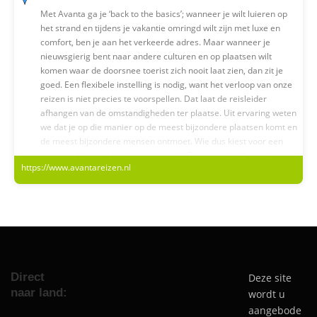
Met Avanta ga je ‘back to the basics’; wanneer je wilt luieren op
het strand en tijdens je vakantie omringd wilt zijn met luxe en
comfort, ben je aan het verkeerde adres. Maar wanneer je
nieuwsgierig bent naar andere culturen en op plaatsen wilt
komen waar de doorsnee toerist zich nooit laat zien, dan zit je
goed. Een flexibele instelling is nodig, want het verloop van onze
reizen is niet precies te voorspellen. Dat laat de reisleider
afhangen van de omstandigheden ter plaatse. Uit ervaring weten
we dat je op die manier op de meest bijzondere plaatsen komt en
de meest bijzondere mensen ontmoet. Wie dus kiest voor een
reis met Avanta, kiest voor avontuur! De reizen die Avanta
https://www.avantareizen.nl
organiseert, zijn voor het overgrote deel op te delen in twee
categorieën, namelijk: all in-kampeerreizen en verre vliegreizen.
Europese kampeerreizen
Vrijwel al onze reizen binnen Europa – en langs de buitengrenzen
van Europa – zijn kampeerreizen. Het vervoer bestaat uit
minibusjes; de chauffeurs bestaan uit de reisleider en een zo
ervaren mogelijke deelnemer. Het reizen met minibusjes zorgt
Direct
Deze site
ervoor dat maar weinig mooie plekjes onbereikbaar zijn voor ons.
naar land:
Iedere dag wordt er een nieuw kamp opgeslagen in de vrije
wordt u
natuur, m.u.v. de zondag (zie ‘christelijk karakter van Avanta’
aangebode