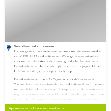
in Christus is hiervoor de positieve bron en brandstof. Sinds de
oprichting in 1973 organiseren wij ook vakanties. Deze zouden
niet mogelijk zijn zonder de hulp van onze vrijwilligers. Ben je lid
van Vereniging Dit Koningskind? Dan krijg je korting als je met
ons mee gaat op vakantie.
Voor elkaar vakantieweken
Elk jaar gaan er honderden mensen mee met de vakantieweken
van VOOR ELKAAR vakantieweken. We organiseren vakanties
voor mensen die extra ondersteuning nodig hebben en zoeken.
De vakantieweken hebben de Bijbel als bron en zijn gevuld met
leuke activiteiten, gericht op de doelgroep.
De vakantieweken zijn in 1975 gestart voor de Hervormde
Vrouwenbond. Ze organiseerden een vakantieweek voor mensen
met een lichamelijke handicap. De inspiratie om deze vakantie te
organiseren komt voort uit gelijkenis de Barmhartige Samaritaan
uit de Bijbel. De organisatie van de vakanties is een uitvoering
van de Bijbelse opdracht op zorg te dragen voor je naasten.
https://www.voorelkaarvakantieweken.nl/