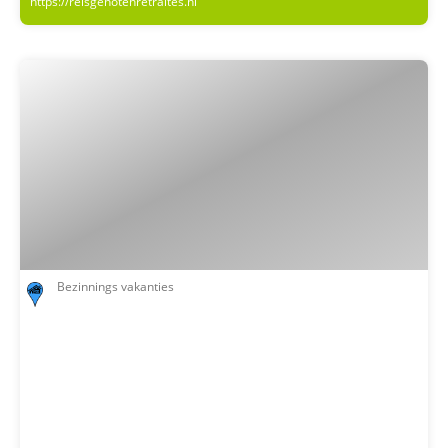
https://reisgenotenretraites.nl
wordt uw reisinformatie zoveel mogelijk digitaal beschikbaar
gesteld via “Mijn DrieTour”.
Wij gaan voor eerlijke prijzen
Bij DrieTour vindt u duidelijke en eerlijke prijzen. Wat bedoelen
we daar mee? Vooraf weet u waar u aan toe bent. In de
reissommen zijn (in de meeste gevallen) alle noodzakelijke
kosten opgenomen. Denkt u hierbij aan lunches, diners, lokaal
vervoer, entreegelden, bagage , lokale gidsen en fooien. Bij
uitzondering kan dit anders zijn. Dit wordt dan expliciet bij het
kopje “niet inbegrepen” bij de reissom vermeld.
DrieTour zoekt de samenwerking met kleinschalige lokale
bedrijven. Zo weten we zeker dat de eventuele winsten ten goede
komen aan de lokale gemeenschap en dat is ons heel veel waard.
Bezinnings vakanties
En het zijn juist hun Verhalen, kennis en contacten die een reis
voor u inspirerend en verrijkend maken.