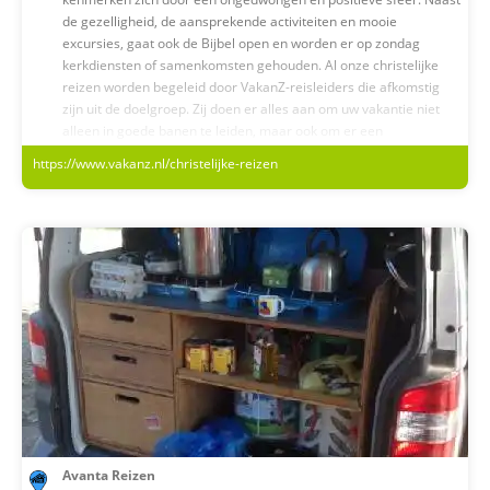
alle leeftijden. Voor deelname aan een 11-daagse rondreis is het
de gezelligheid, de aansprekende activiteiten en mooie
verstandig om goed ter been te zijn. Voor senioren (indicatie 65+
excursies, gaat ook de Bijbel open en worden er op zondag
afhankelijk van mobiliteit) of lichamelijk minder mobiele
kerkdiensten of samenkomsten gehouden. Al onze christelijke
personen organiseert MazzelTov Reizen speciale 15-daagse
reizen worden begeleid door VakanZ-reisleiders die afkomstig
Israël groepsreizen. Daarnaast organiseren wij voor u een reis-
zijn uit de doelgroep. Zij doen er alles aan om uw vakantie niet
op-maat (indien gewenst voor uw eigen groep, kerk of
alleen in goede banen te leiden, maar ook om er een
gemeente). Naast complete all-in rondreizen stedenreizen,
onvergetelijke vakantie van te maken. Bij VakanZ boek je dus een
https://www.vakanz.nl/christelijke-reizen
rondreizen of specifieke themareizen.
reis met meerwaarde!
Interesse?
Hebt u interesse in een unieke ervaring en een bijzondere
ontdekking van het land van de Bijbel? Neem dan direct contact
met ons op!
Avanta Reizen