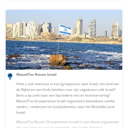
verzorgen. Door gebruik te maken van de mogelijkheden en de
daarbij ook een onmisbare schakel.
zekerheid van TUI, kunnen we jouw vakantiewensen de komende
jaren minstens zo goed vervullen en houden we de hoge kwaliteit
betaalbaar.
MazzelTov Reizen Israel
Hebt u ook interesse in een (groeps)reis naar Israël, het land van
de Bijbel en van Gods beloften voor zijn uitgekozen volk Israël?
Bent u op zoek naar een bijzondere reis en levenservaring?
MazzelTov Groepsreizen Israël organiseert betaalbare unieke
steden-, rondreizen en (zon)vakanties naar het Beloofde Land
Israël.
MazzelTov Reizen (Groepsreizen Israël) is een kleine organisatie
die voor jong en oud inspirerende, christelijke Bijbelse