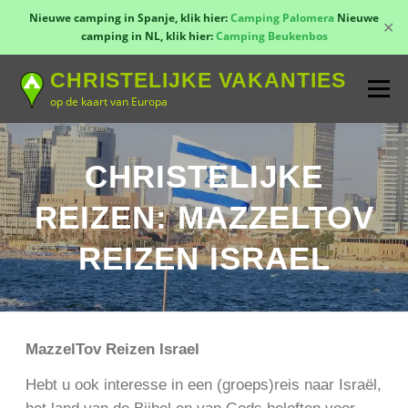
Nieuwe camping in Spanje, klik hier:
Camping Palomera
Nieuwe
✕
camping in NL, klik hier:
Camping Beukenbos
Naar
CHRISTELIJKE VAKANTIES
de
Menu
inhoud
op de kaart van Europa
springen
TOON KAART!
LANDEN
CONTACT
CHRISTELIJKE
REIZEN: MAZZELTOV
AANMELDEN
GROEPSREIZEN
KAMPEN
REIZEN ISRAEL
MazzelTov Reizen Israel
Hebt u ook interesse in een (groeps)reis naar Israël,