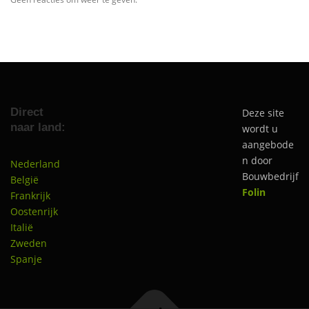
Direct
Deze site
naar land:
wordt u
aangebode
n door
Nederland
Bouwbedrijf
België
Folin
Frankrijk
Oostenrijk
Italië
Zweden
Spanje