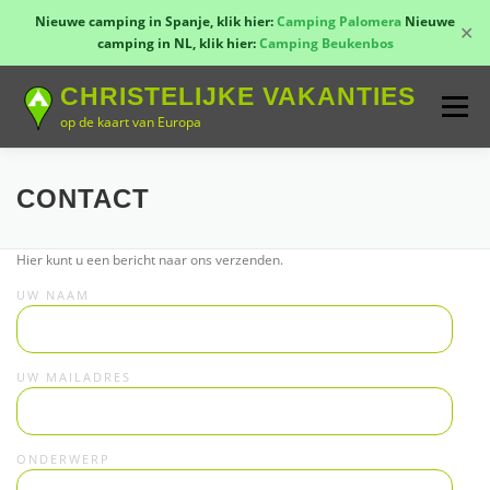
Nieuwe camping in Spanje, klik hier:
Camping Palomera
Nieuwe
✕
camping in NL, klik hier:
Camping Beukenbos
Naar
CHRISTELIJKE VAKANTIES
de
Menu
inhoud
op de kaart van Europa
springen
TOON KAART!
LANDEN
CONTACT
CONTACT
Hier kunt u een bericht naar ons verzenden.
AANMELDEN
GROEPSREIZEN
KAMPEN
UW NAAM
UW MAILADRES
ONDERWERP