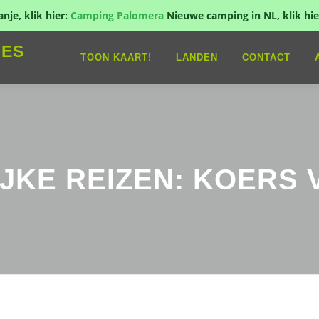
je, klik hier:
Camping Palomera
Nieuwe camping in NL, klik hie
IES
TOON KAART!
LANDEN
CONTACT
IJKE REIZEN: KOERS 