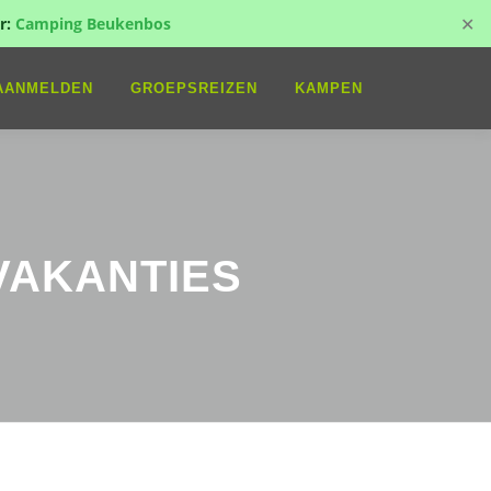
✕
r:
Camping Beukenbos
AANMELDEN
GROEPSREIZEN
KAMPEN
VAKANTIES