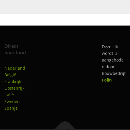
Direct
Deze site
naar land:
wordt u
aangebode
n door
Nederland
Bouwbedrijf
België
Folin
Frankrijk
Oostenrijk
Italië
Zweden
Spanje