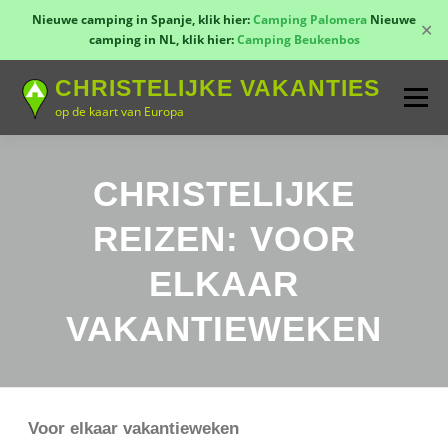
Nieuwe camping in Spanje, klik hier:
Camping Palomera
Nieuwe
✕
camping in NL, klik hier:
Camping Beukenbos
Naar
CHRISTELIJKE VAKANTIES
de
Menu
inhoud
op de kaart van Europa
springen
TOON KAART!
LANDEN
CONTACT
CHRISTELIJKE
REIZEN: VOOR
AANMELDEN
GROEPSREIZEN
KAMPEN
ELKAAR
VAKANTIEWEKEN
Voor elkaar vakantieweken