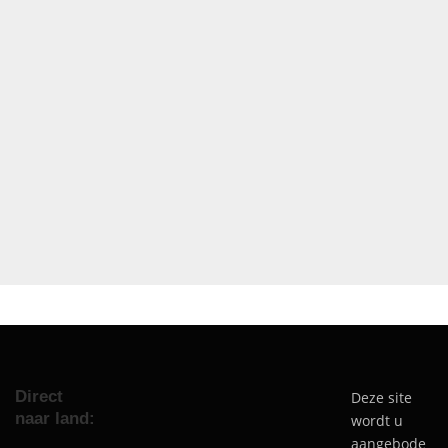
Direct
Deze site
naar land:
wordt u
aangebode