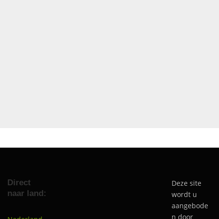
Direct
Deze site
naar land:
wordt u
aangebode
n door