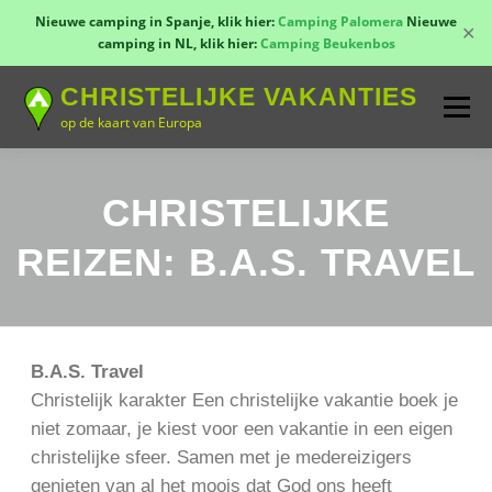
Nieuwe camping in Spanje, klik hier:
Camping Palomera
Nieuwe
✕
camping in NL, klik hier:
Camping Beukenbos
Naar
CHRISTELIJKE VAKANTIES
de
Menu
inhoud
op de kaart van Europa
springen
TOON KAART!
LANDEN
CONTACT
CHRISTELIJKE
REIZEN: B.A.S. TRAVEL
AANMELDEN
GROEPSREIZEN
KAMPEN
B.A.S. Travel
Christelijk karakter Een christelijke vakantie boek je
niet zomaar, je kiest voor een vakantie in een eigen
christelijke sfeer. Samen met je medereizigers
genieten van al het moois dat God ons heeft