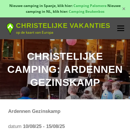
Nieuwe camping in Spanje, klik hier:
Camping Palomera
Nieuwe
✕
camping in NL, klik hier:
Camping Beukenbos
Naar
CHRISTELIJKE VAKANTIES
de
Menu
inhoud
op de kaart van Europa
springen
TOON KAART!
LANDEN
CONTACT
CHRISTELIJKE
CAMPING: ARDENNEN
AANMELDEN
GROEPSREIZEN
KAMPEN
GEZINSKAMP
Ardennen Gezinskamp
datum
10/08/25 - 15/08/25