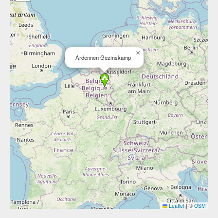
×
Ardennen Gezinskamp
Leaflet
|
©
OSM