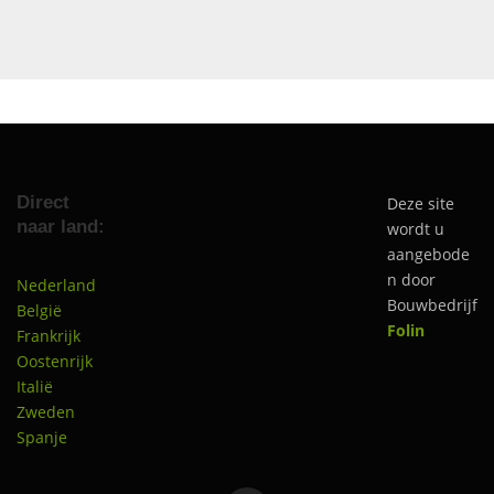
Direct
Deze site
naar land:
wordt u
aangebode
n door
Nederland
Bouwbedrijf
België
Folin
Frankrijk
Oostenrijk
Italië
Zweden
Spanje