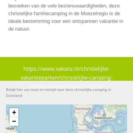
bezoeken van de vele bezienswaardigheden, deze
christelijke familiecamping in de Moezelregio is de
ideale bestemming voor een ontspannen vakantie in
de natuur.
https://www.vakanz.nl/christelijke-
vakantieparken/christelijke-camping-
moezel/kampeerplaats-terras
Bekijk hier uw route en reistijd naar deze christelijke camping in
Duitsland:
+
−