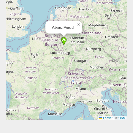
×
Vakanz Moezel
Leaflet
|
©
OSM