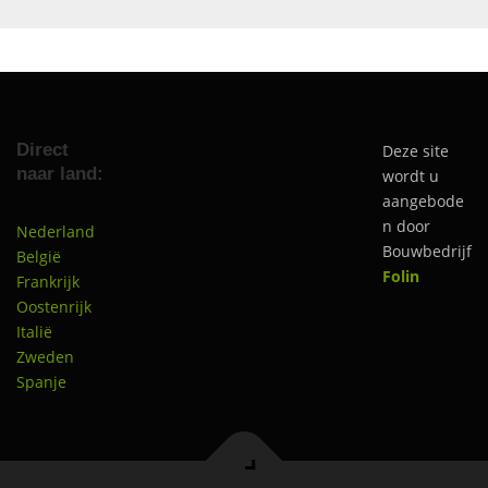
Direct
Deze site
naar land:
wordt u
aangebode
n door
Nederland
Bouwbedrijf
België
Folin
Frankrijk
Oostenrijk
Italië
Zweden
Spanje