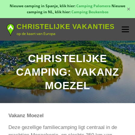
Nieuwe camping in Spanje, klik hier:
Camping Palomera
Nieuwe
✕
camping in NL, klik hier:
Camping Beukenbos
Naar
CHRISTELIJKE VAKANTIES
de
Menu
inhoud
op de kaart van Europa
springen
TOON KAART!
LANDEN
CONTACT
CHRISTELIJKE
CAMPING: VAKANZ
AANMELDEN
GROEPSREIZEN
KAMPEN
MOEZEL
Vakanz Moezel
Deze gezellige familiecamping ligt centraal in de