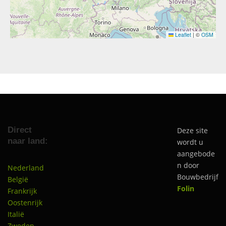
Leaflet
|
©
OSM
Direct
Deze site
naar land:
wordt u
aangebode
n door
Nederland
Bouwbedrijf
België
Folin
Frankrijk
Oostenrijk
Italië
Zweden