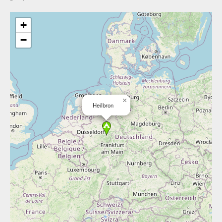
+
−
×
Heilbron