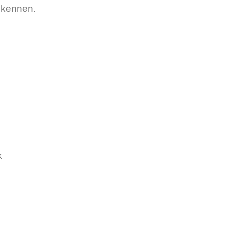
al kennen.
k