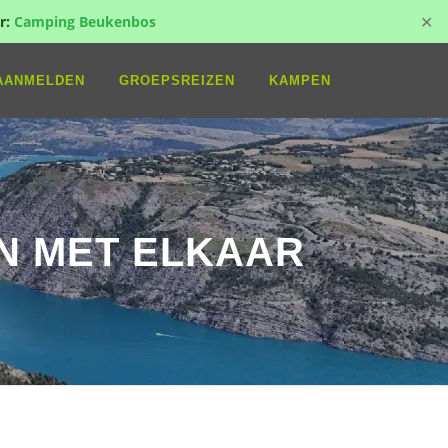
✕
r:
Camping Beukenbos
AANMELDEN
GROEPSREIZEN
KAMPEN
N MET ELKAAR