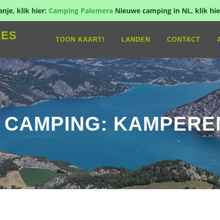
je, klik hier:
Camping Palomera
Nieuwe camping in NL, klik hie
IES
TOON KAART!
LANDEN
CONTACT
E CAMPING: KAMPERE