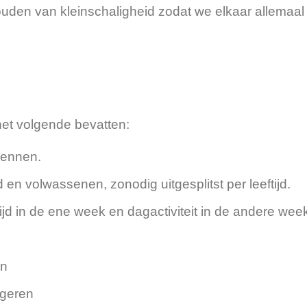
houden van kleinschaligheid zodat we elkaar allema
 het volgende bevatten:
kennen.
 en volwassenen, zonodig uitgesplitst per leeftijd.
jd in de ene week en dagactiviteit in de andere wee
en
ngeren