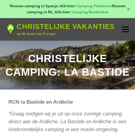
Nieuwe camping in Spanje, klik hier:
Camping Palomera
Nieuwe
✕
camping in NL, klik hier:
Camping Beukenbos
Naar
CHRISTELIJKE VAKANTIES
de
Menu
inhoud
op de kaart van Europa
springen
TOON KAART!
LANDEN
CONTACT
CHRISTELIJKE
CAMPING: LA BASTIDE
AANMELDEN
GROEPSREIZEN
KAMPEN
RCN la Bastide en Ardèche
"Graag nodigen wij je uit op onze zonnige camping
direct aan de Ardèche. La Bastide en Ardèche is een
kindvriendelijke camping in een mooie omgeving.