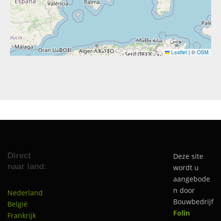
Leaflet
|
©
OSM
Direct
Deze site
naar land:
wordt u
aangebode
n door
Nederland
Bouwbedrijf
België
Folin
Frankrijk