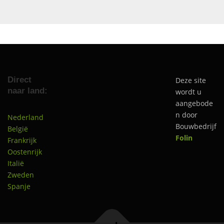
Direct
Deze site
naar land:
wordt u
aangebode
n door
Nederland
Bouwbedrijf
België
Folin
Frankrijk
Oostenrijk
Italië
Zweden
Spanje