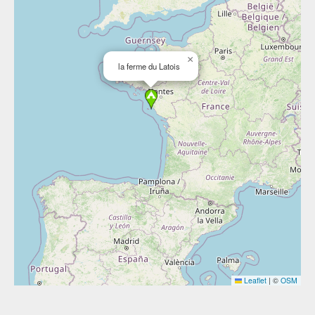
×
la ferme du Latois
Leaflet
|
©
OSM