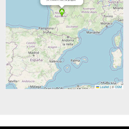
Leaflet
|
©
OSM