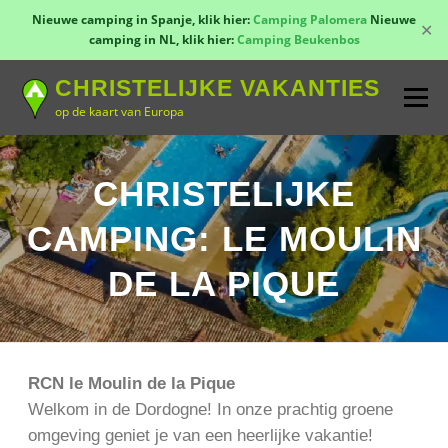
Nieuwe camping in Spanje, klik hier:
Camping Palomera
Nieuwe
✕
camping in NL, klik hier:
Camping Beukenbos
Naar
CHRISTELIJKE VAKANTIES
de
Menu
inhoud
op de kaart van Europa
springen
TOON KAART!
LANDEN
CONTACT
CHRISTELIJKE
CAMPING: LE MOULIN
AANMELDEN
GROEPSREIZEN
KAMPEN
DE LA PIQUE
RCN le Moulin de la Pique
Welkom in de Dordogne! In onze prachtig groene
omgeving geniet je van een heerlijke vakantie!