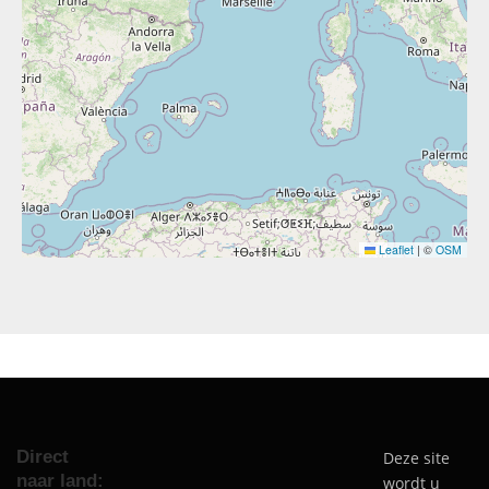
Leaflet
|
©
OSM
Direct
Deze site
naar land:
wordt u