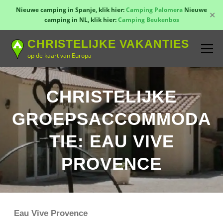
Nieuwe camping in Spanje, klik hier:
Camping Palomera
Nieuwe
✕
camping in NL, klik hier:
Camping Beukenbos
Naar
CHRISTELIJKE VAKANTIES
de
Menu
inhoud
op de kaart van Europa
springen
TOON KAART!
LANDEN
CONTACT
CHRISTELIJKE
GROEPSACCOMMODA
AANMELDEN
GROEPSREIZEN
KAMPEN
TIE: EAU VIVE
PROVENCE
Eau Vive Provence