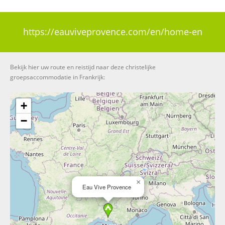
https://eauviveprovence.com/en/home-en
Bekijk hier uw route en reistijd naar deze christelijke
groepsaccommodatie in Frankrijk:
+
−
×
Eau Vive Provence