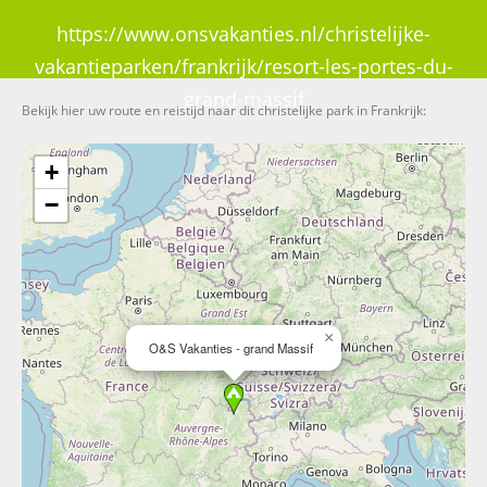
https://www.onsvakanties.nl/christelijke-
vakantieparken/frankrijk/resort-les-portes-du-
grand-massif
Bekijk hier uw route en reistijd naar dit christelijke park in Frankrijk:
+
−
×
O&S Vakanties - grand Massif