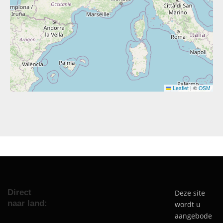
Leaflet
|
©
OSM
Direct
Deze site
naar land:
wordt u
aangebode