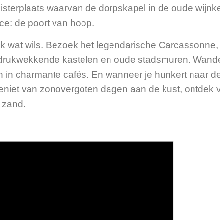
eisterplaats waarvan de dorpskapel in de oude wijnk
rance: de poort van hoop.
k wat wils. Bezoek het legendarische Carcassonne,
drukwekkende kastelen en oude stadsmuren. Wande
en in charmante cafés. En wanneer je hunkert naar de
eniet van zonovergoten dagen aan de kust, ontdek 
 zand.