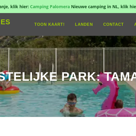
je, klik hier:
Camping Palomera
Nieuwe camping in NL, klik hie
IES
TOON KAART!
LANDEN
CONTACT
STELIJKE PARK: TAM