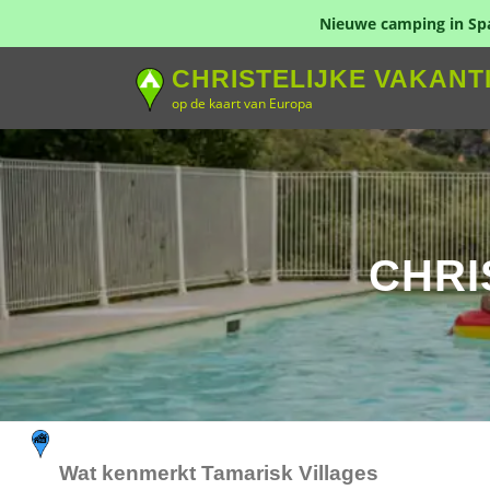
Nieuwe camping in Span
Naar
CHRISTELIJKE VAKANT
de
op de kaart van Europa
inhoud
springen
CHRI
Wat kenmerkt Tamarisk Villages