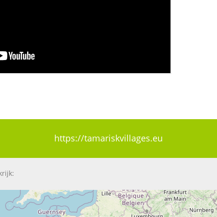
https://tamariskvillages.eu
rijk: