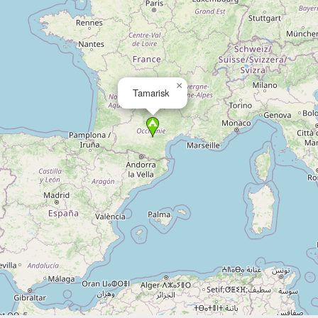
×
Tamarisk