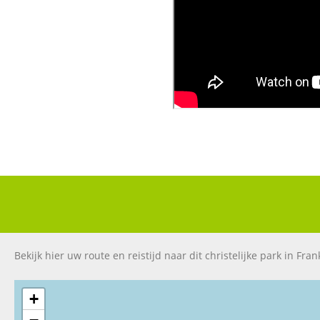
Bekijk hier uw route en reistijd naar dit christelijke park in Frank
+