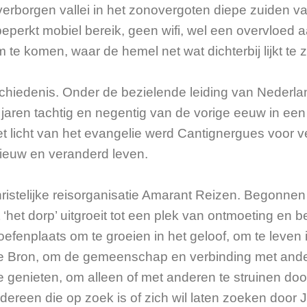
verborgen vallei in het zonovergoten diepe zuiden v
beperkt mobiel bereik, geen wifi, wel een overvloed a
e komen, waar de hemel net wat dichterbij lijkt te zi
chiedenis. Onder de bezielende leiding van Nederl
 jaren tachtig en negentig van de vorige eeuw in een
et licht van het evangelie werd Cantignergues voor 
nieuw en veranderd leven.
istelijke reisorganisatie Amarant Reizen. Begonnen
t ‘het dorp’ uitgroeit tot een plek van ontmoeting en b
efenplaats om te groeien in het geloof, om te leven 
ij de Bron, om de gemeenschap en verbinding met and
 genieten, om alleen of met anderen te struinen door
ereen die op zoek is of zich wil laten zoeken door 