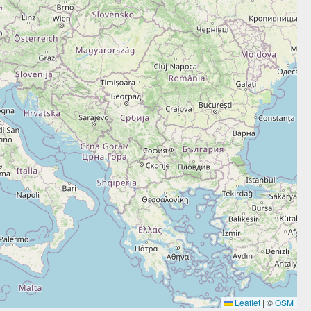
Leaflet
|
©
OSM