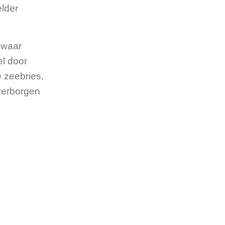
elder
 waar
l door
 zeebries,
verborgen