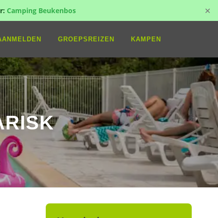
✕
r:
Camping Beukenbos
AANMELDEN
GROEPSREIZEN
KAMPEN
ARISK