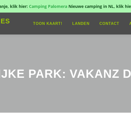
je, klik hier:
Camping Palomera
Nieuwe camping in NL, klik hie
IES
TOON KAART!
LANDEN
CONTACT
IJKE PARK: VAKANZ