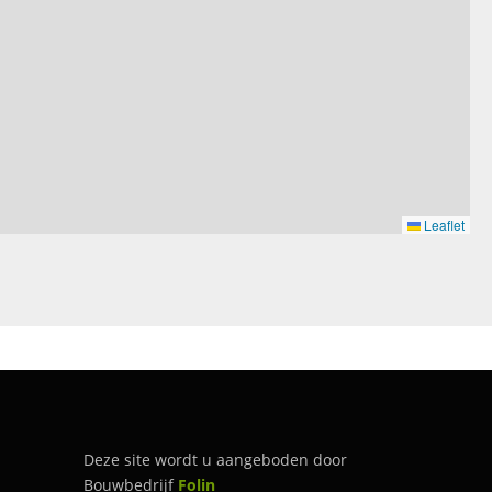
Leaflet
Deze site wordt u aangeboden door
Bouwbedrijf
Folin