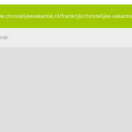
w.christelijkevakantie.nl/frankrijk/christelijke-vakant
rijk: