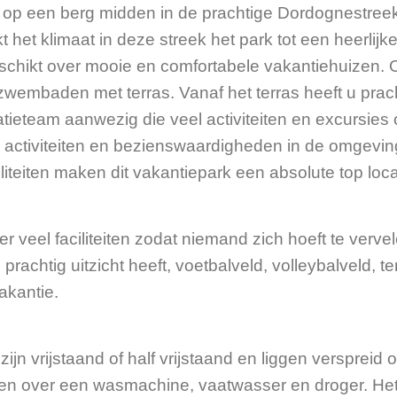
n op een berg midden in de prachtige Dordognestreek.
 het klimaat in deze streek het park tot een heerlij
hikt over mooie en comfortabele vakantiehuizen. Ook
embaden met terras. Vanaf het terras heeft u prach
eatieteam aanwezig die veel activiteiten en excursies
alle activiteiten en bezienswaardigheden in de omgev
iteiten maken dit vakantiepark een absolute top loca
r veel faciliteiten zodat niemand zich hoeft te verv
achtig uitzicht heeft, voetbalveld, volleybalveld, ten
akantie.
jn vrijstaand of half vrijstaand en liggen verspreid 
n over een wasmachine, vaatwasser en droger. Het pa