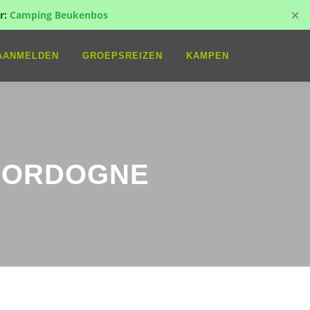
✕
r:
Camping Beukenbos
AANMELDEN
GROEPSREIZEN
KAMPEN
 DORDOGNE