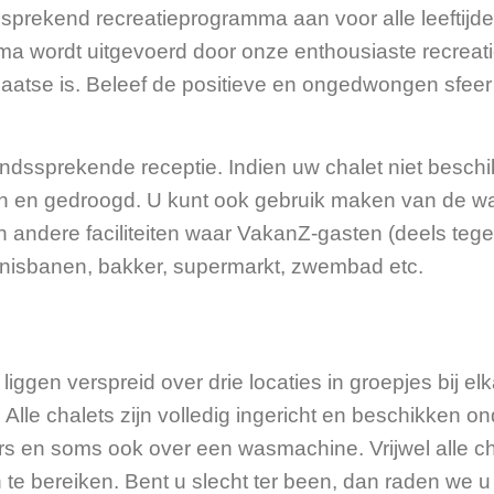
sprekend recreatieprogramma aan voor alle leeftijd
ma wordt uitgevoerd door onze enthousiaste recreat
laatse is. Beleef de positieve en ongedwongen sfeer
ndssprekende receptie. Indien uw chalet niet besch
 en gedroogd. U kunt ook gebruik maken van de wass
an andere faciliteiten waar VakanZ-gasten (deels te
ennisbanen, bakker, supermarkt, zwembad etc.
liggen verspreid over drie locaties in groepjes bij el
Alle chalets zijn volledig ingericht en beschikken o
en soms ook over een wasmachine. Vrijwel alle chal
en te bereiken. Bent u slecht ter been, dan raden w