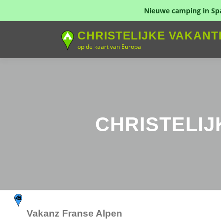
Nieuwe camping in Span
Naar
CHRISTELIJKE VAKANT
de
op de kaart van Europa
inhoud
springen
CHRISTELIJ
Vakanz Franse Alpen