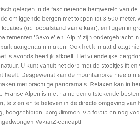
stisch gelegen in de fascinerende bergwereld van de
er de omliggende bergen met toppen tot 3.500 meter
locaties (op loopafstand van elkaar), en liggen in gr
artementen 'Savoie' en 'Alpin' zijn ondergebracht i
op dit park aangenaam maken. Ook het klimaat draagt h
et 's avonds heerlijk afkoelt. Het vriendelijke bergdo
atuur. U kunt vanuit het dorp met de stoeltjeslift en
ht heeft. Desgewenst kan de mountainbike mee om ee
maken met prachtige panorama's. Relaxen kan in het 
 de Franse Alpen is met name een uitstekende beste
n, te zien en te beleven in de directe omgeving van 
, boogschieten, bergklimmen, via ferata en nog vee
 ongedwongen VakanZ-concept!