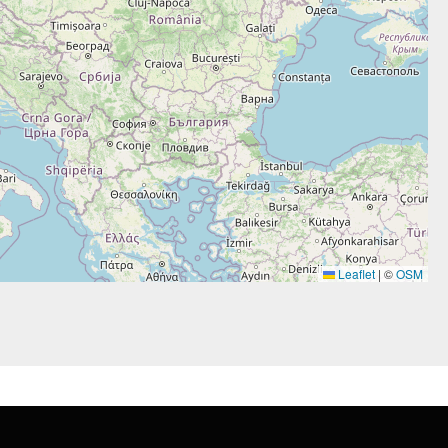
Leaflet
|
©
OSM