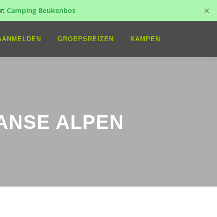
✕
r:
Camping Beukenbos
AANMELDEN
GROEPSREIZEN
KAMPEN
RANSE ALPEN