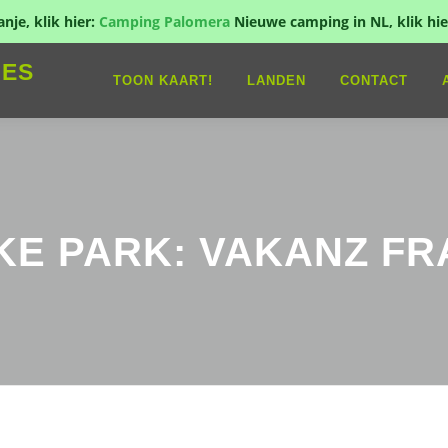
je, klik hier:
Camping Palomera
Nieuwe camping in NL, klik hie
IES
TOON KAART!
LANDEN
CONTACT
KE PARK: VAKANZ F