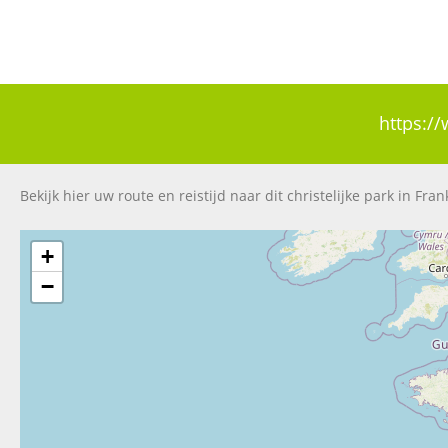
https://
Bekijk hier uw route en reistijd naar dit christelijke park in Frank
+
−