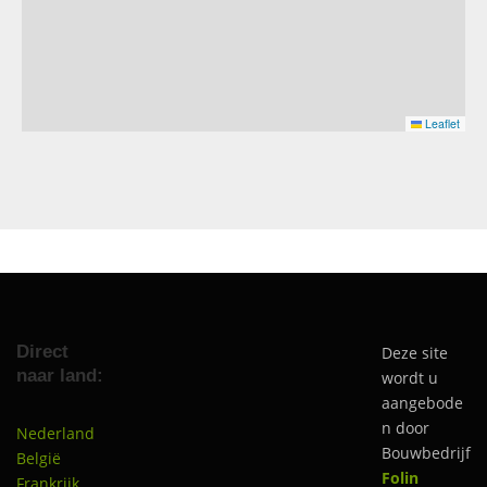
Leaflet
Direct
Deze site
naar land:
wordt u
aangebode
n door
Nederland
Bouwbedrijf
België
Folin
Frankrijk