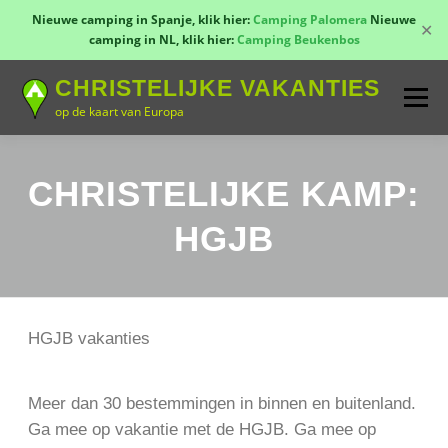
Nieuwe camping in Spanje, klik hier:
Camping Palomera
Nieuwe
✕
camping in NL, klik hier:
Camping Beukenbos
Naar
CHRISTELIJKE VAKANTIES
de
Menu
inhoud
op de kaart van Europa
springen
TOON KAART!
LANDEN
CONTACT
CHRISTELIJKE KAMP:
HGJB
AANMELDEN
GROEPSREIZEN
KAMPEN
HGJB vakanties
Meer dan 30 bestemmingen in binnen en buitenland.
Ga mee op vakantie met de HGJB. Ga mee op