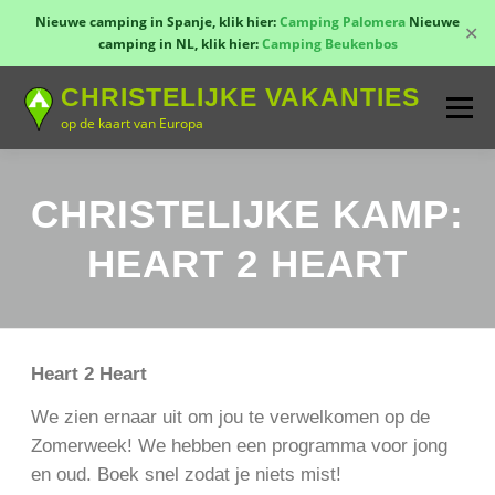
Nieuwe camping in Spanje, klik hier:
Camping Palomera
Nieuwe
✕
camping in NL, klik hier:
Camping Beukenbos
Naar
CHRISTELIJKE VAKANTIES
de
Menu
inhoud
op de kaart van Europa
springen
TOON KAART!
LANDEN
CONTACT
CHRISTELIJKE KAMP:
HEART 2 HEART
AANMELDEN
GROEPSREIZEN
KAMPEN
Heart 2 Heart
We zien ernaar uit om jou te verwelkomen op de
Zomerweek! We hebben een programma voor jong
en oud. Boek snel zodat je niets mist!