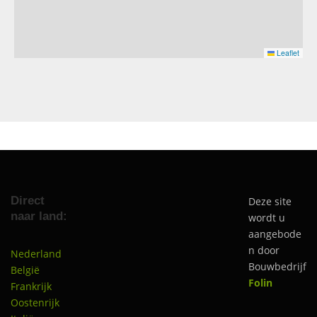
Leaflet
Direct
Deze site
naar land:
wordt u
aangebode
n door
Nederland
Bouwbedrijf
België
Folin
Frankrijk
Oostenrijk