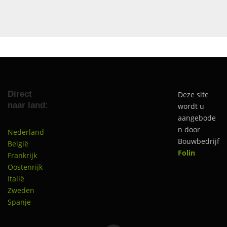
Direct
Deze site
naar land:
wordt u
aangebode
n door
Nederland
Bouwbedrijf
België
Folin
Frankrijk
Oostenrijk
Italië
Zweden
Spanje