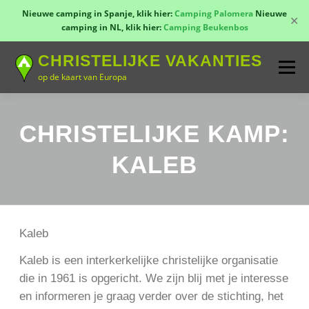
Nieuwe camping in Spanje, klik hier:
Camping Palomera
Nieuwe
✕
camping in NL, klik hier:
Camping Beukenbos
Naar
CHRISTELIJKE VAKANTIES
de
Menu
inhoud
op de kaart van Europa
springen
TOON KAART!
LANDEN
CONTACT
CHRISTELIJKE KAMP:
KALEB
AANMELDEN
GROEPSREIZEN
KAMPEN
Kaleb
Kaleb is een interkerkelijke christelijke organisatie
die in 1961 is opgericht. We zijn blij met je interesse
en informeren je graag verder over de stichting, het