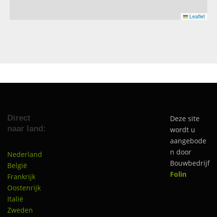
Leaflet
Direct
Deze site
naar land:
wordt u
aangebode
n door
Nederland
Bouwbedrijf
België
Folin
Frankrijk
Oostenrijk
Italië
Zweden