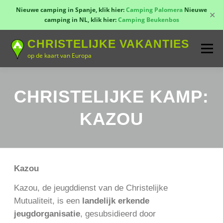
Nieuwe camping in Spanje, klik hier:
Camping Palomera
Nieuwe
✕
camping in NL, klik hier:
Camping Beukenbos
Naar
CHRISTELIJKE VAKANTIES
de
Menu
inhoud
op de kaart van Europa
springen
TOON KAART!
LANDEN
CONTACT
CHRISTELIJKE KAMP:
KAZOU
AANMELDEN
GROEPSREIZEN
KAMPEN
Kazou
Kazou, de jeugddienst van de Christelijke
Mutualiteit, is een
landelijk erkende
jeugdorganisatie
, gesubsidieerd door