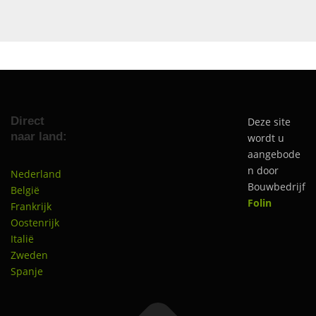
Direct
Deze site
naar land:
wordt u
aangebode
n door
Nederland
Bouwbedrijf
België
Folin
Frankrijk
Oostenrijk
Italië
Zweden
Spanje