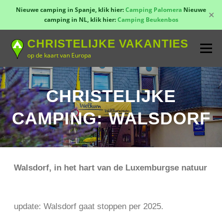
Nieuwe camping in Spanje, klik hier:
Camping Palomera
Nieuwe
✕
camping in NL, klik hier:
Camping Beukenbos
Naar
CHRISTELIJKE VAKANTIES
de
Menu
inhoud
op de kaart van Europa
springen
TOON KAART!
LANDEN
CONTACT
CHRISTELIJKE
CAMPING: WALSDORF
AANMELDEN
GROEPSREIZEN
KAMPEN
Walsdorf, in het hart van de Luxemburgse natuur
update: Walsdorf gaat stoppen per 2025.