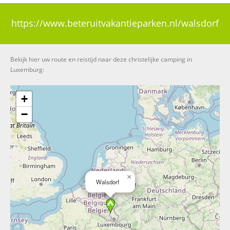
https://www.beteruitvakantieparken.nl/walsdorf
Bekijk hier uw route en reistijd naar deze christelijke camping in
Luxemburg:
+
−
×
Walsdorf