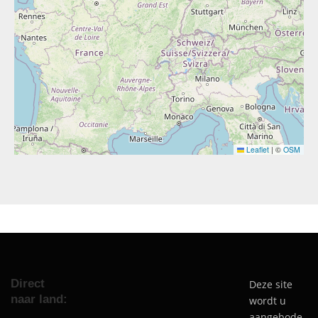
Leaflet
|
©
OSM
Direct
Deze site
naar land:
wordt u
aangebode