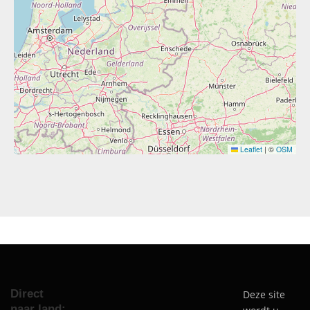
Leaflet
|
©
OSM
Direct
Deze site
naar land: