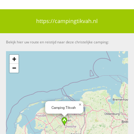
https://campingtikvah.nl
Bekijk hier uw route en reistijd naar deze christelijke camping:
+
−
×
Camping Tikvah