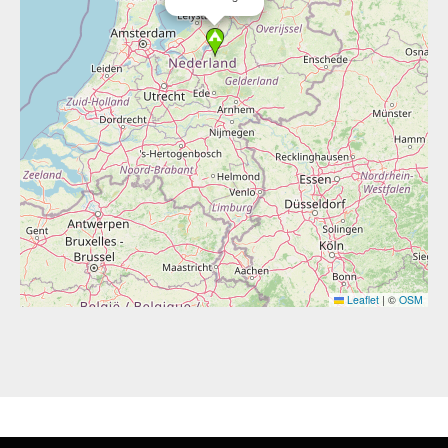
Leaflet
|
©
OSM