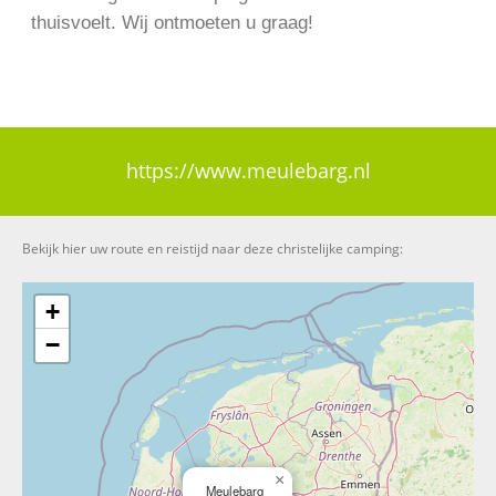
thuisvoelt. Wij ontmoeten u graag!
https://www.meulebarg.nl
Bekijk hier uw route en reistijd naar deze christelijke camping:
+
−
×
Meulebarg