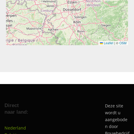
Leaflet
|
©
OSM
Direct
Deze site
naar land:
wordt u
aangebode
n door
Nederland
Bouwbedrijf