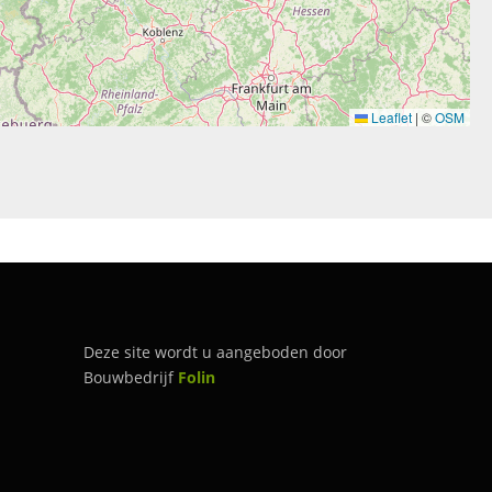
Leaflet
|
©
OSM
Deze site wordt u aangeboden door
Bouwbedrijf
Folin