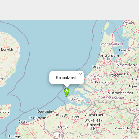
×
Schoolzicht