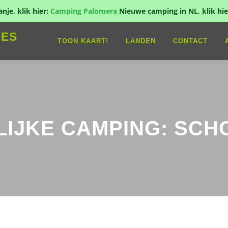
je, klik hier:
Camping Palomera
Nieuwe camping in NL, klik hie
IES
TOON KAART!
LANDEN
CONTACT
LIJKE CAMPING: SCH