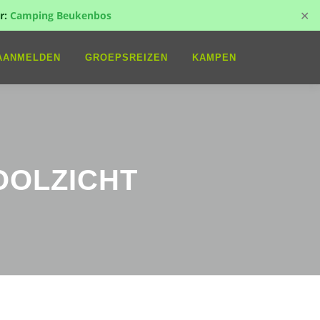
✕
r:
Camping Beukenbos
AANMELDEN
GROEPSREIZEN
KAMPEN
OOLZICHT