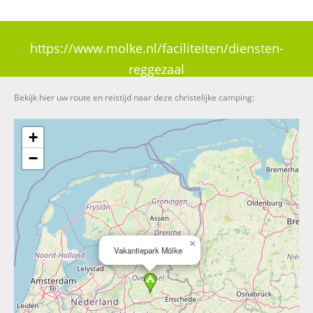
https://www.molke.nl/faciliteiten/diensten-
reggezaal
Bekijk hier uw route en reistijd naar deze christelijke camping:
+
−
×
Vakantiepark Mölke