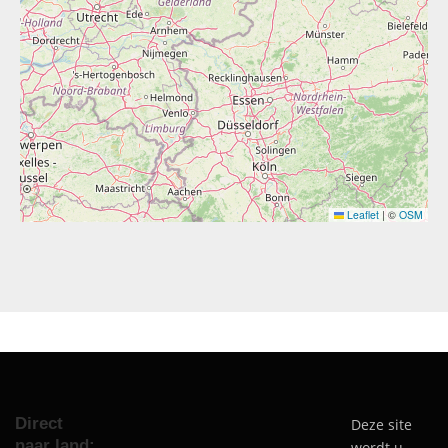
Leaflet
|
©
OSM
Direct
Deze site
naar land:
wordt u