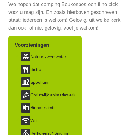
We hopen dat camping Beukenbos een fijne plek
voor u mag zijn. En zoals hierboven geschreven
staat; iedereen is welkom! Gelovig, uit welke kerk
dan ook, of niet gelovig: voel je welkom!
Voorzieningen
pool
Natuur zwemwater
restaurant
Bistro
playground
Speeltuin
celebration
Christelijk animatiewerk
Domain
Binnenruimte
wifi
Wifi
Church
Kerkdienst / Sing inn