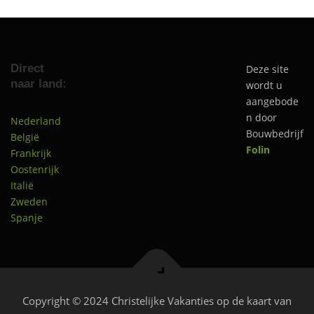
Direct
Deze site
naar land:
wordt u
aangebode
n door
Nederland
Bouwbedrijf
België
Folin
Frankrijk
Oostenrijk
Italië
Zweden
Spanje