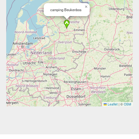
×
camping Beukenbos
Leaflet
|
©
OSM