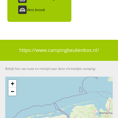
Bakery_Dining
Vers brood
https://www.campingbeukenbos.nl/
Bekijk hier uw route en reistijd naar deze christelijke camping:
+
−