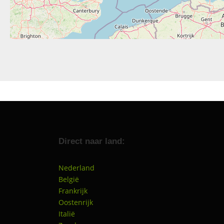
Direct naar land:
Nederland
België
Frankrijk
Oostenrijk
Italië