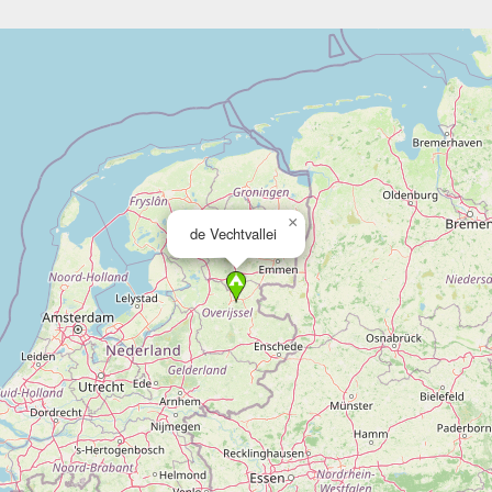
×
de Vechtvallei