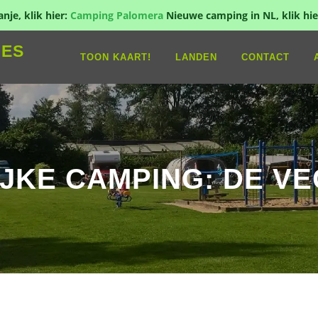
je, klik hier:
Camping Palomera
Nieuwe camping in NL, klik hie
IES
TOON KAART!
LANDEN
CONTACT
IJKE CAMPING: DE VE