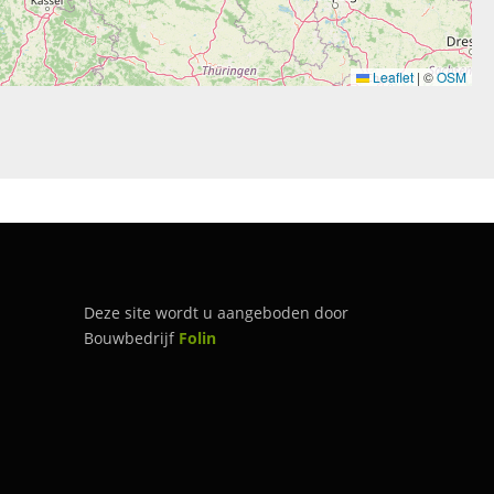
Leaflet
|
©
OSM
Deze site wordt u aangeboden door
Bouwbedrijf
Folin