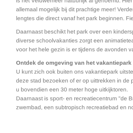
is het Veluwemeer natuurlijk al genoemd. Hie
allemaal mogelijk bij dit prachtige meer! Ver
lengtes die direct vanaf het park beginnen. Fi
Daarnaast beschikt het park over een kindersp
diverse schoolvakanties zorgt een animatiete
voor het hele gezin is er tijdens de avonden va
Ontdek de omgeving van het vakantiepark
U kunt zich ook buiten ons vakantiepark uits
deze stad bezoeken of er op uittrekken in de
u bovendien een 30 meter hoge uitkijktoren.
Daarnaast is sport- en recreatiecentrum "de Br
zwembad, een subtropisch recreatiebad en n