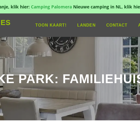
je, klik hier:
Camping Palomera
Nieuwe camping in NL, klik hie
IES
TOON KAART!
LANDEN
CONTACT
KE PARK: FAMILIEHU