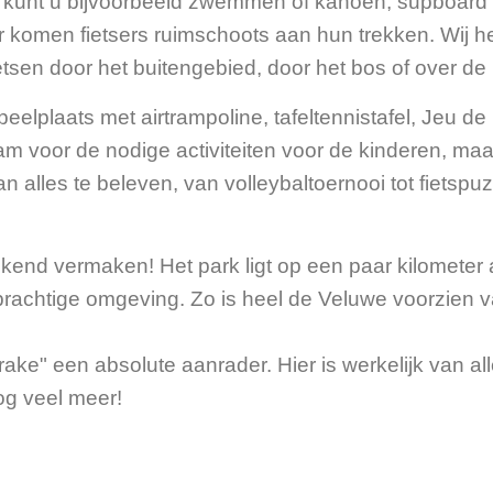
r kunt u bijvoorbeeld zwemmen of kanoen, supboard 
der komen fietsers ruimschoots aan hun trekken. Wij 
etsen door het buitengebied, door het bos of over de
eelplaats met airtrampoline, tafeltennistafel, Jeu 
am voor de nodige activiteiten voor de kinderen, ma
n alles te beleven, van volleybaltoernooi tot fietspu
tekend vermaken! Het park ligt op een paar kilomete
 prachtige omgeving. Zo is heel de Veluwe voorzien 
ake" een absolute aanrader. Hier is werkelijk van al
og veel meer!