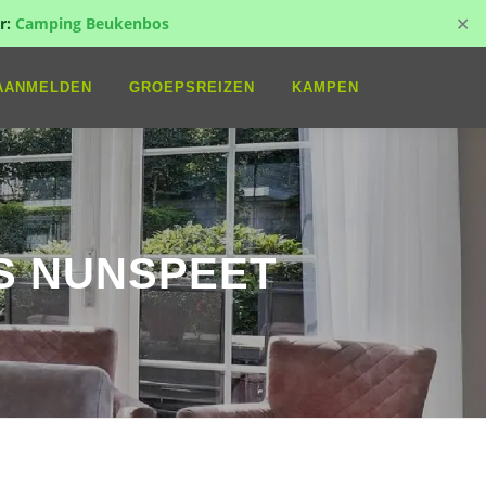
✕
r:
Camping Beukenbos
AANMELDEN
GROEPSREIZEN
KAMPEN
IS NUNSPEET