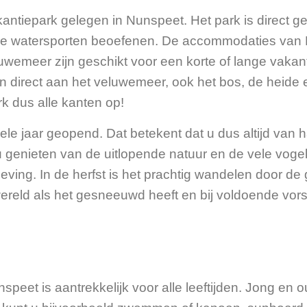
antiepark gelegen in Nunspeet. Het park is direct 
 watersporten beoefenen. De accommodaties van F
emeer zijn geschikt voor een korte of lange vakant
leen direct aan het veluwemeer, ook het bos, de heide
rk dus alle kanten op!
le jaar geopend. Dat betekent dat u dus altijd van h
nt u genieten van de uitlopende natuur en de vele vo
geving. In de herfst is het prachtig wandelen door d
ereld als het gesneeuwd heeft en bij voldoende vorst
eet is aantrekkelijk voor alle leeftijden. Jong en o