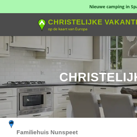
Nieuwe camping in Span
Naar
CHRISTELIJKE VAKANT
de
op de kaart van Europa
inhoud
springen
CHRISTELIJ
Familiehuis Nunspeet