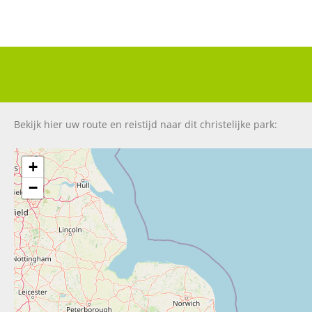
Bekijk hier uw route en reistijd naar dit christelijke park:
+
−