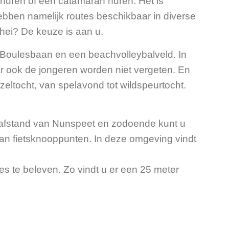
huren of een catamaran huren. Het is
hebben namelijk routes beschikbaar in diverse
 hei? De keuze is aan u.
de Boulesbaan en een beachvolleybalveld. In
ar ook de jongeren worden niet vergeten. En
zzeltocht, van spelavond tot wildspeurtocht.
r afstand van Nunspeet en zodoende kunt u
van fietsknooppunten. In deze omgeving vindt
les te beleven. Zo vindt u er een 25 meter