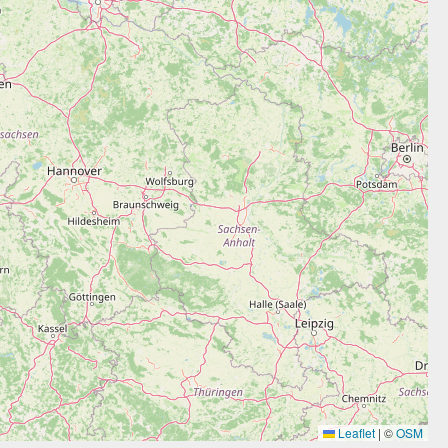
Leaflet
|
©
OSM