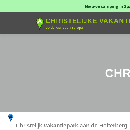
Nieuwe camping in Span
Naar
CHRISTELIJKE VAKANT
de
op de kaart van Europa
inhoud
springen
CHR
Christelijk vakantiepark aan de Holterberg