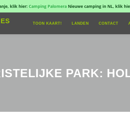
je, klik hier:
Camping Palomera
Nieuwe camping in NL, klik hie
IES
TOON KAART!
LANDEN
CONTACT
ISTELIJKE PARK: HO