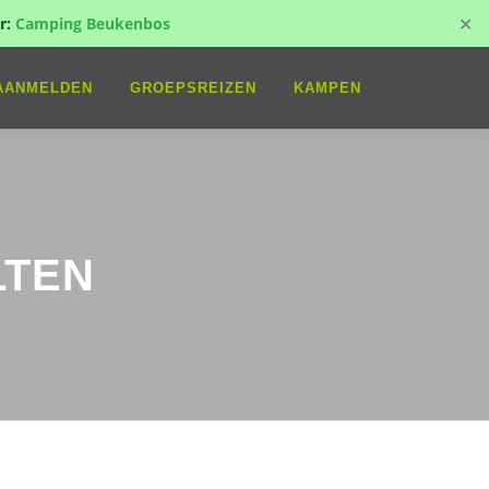
✕
r:
Camping Beukenbos
AANMELDEN
GROEPSREIZEN
KAMPEN
LTEN