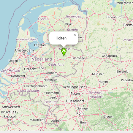
×
Holten