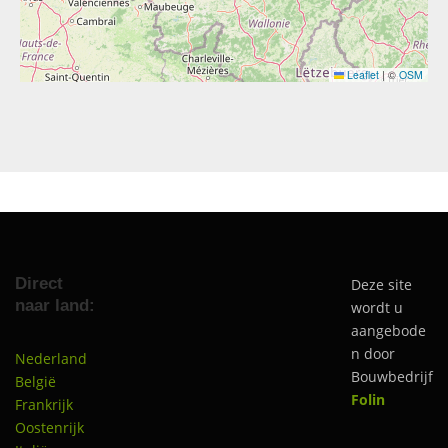
Leaflet
|
©
OSM
Direct
Deze site
naar land:
wordt u
aangebode
n door
Nederland
Bouwbedrijf
België
Folin
Frankrijk
Oostenrijk