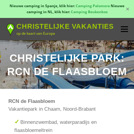
Nieuwe camping in Spanje, klik hier:
Camping Palomera
Nieuwe
✕
camping in NL, klik hier:
Camping Beukenbos
Naar
CHRISTELIJKE VAKANTIES
de
Menu
inhoud
op de kaart van Europa
springen
TOON KAART!
LANDEN
CONTACT
CHRISTELIJKE PARK:
RCN DE FLAASBLOEM
AANMELDEN
GROEPSREIZEN
KAMPEN
RCN de Flaasbloem
Vakantiepark in Chaam, Noord-Brabant
Binnenzwembad, waterparadijs en
flaasbloemeltrein