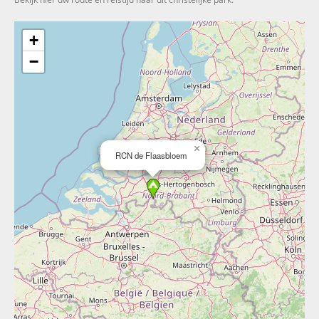
+
−
×
RCN de Flaasbloem