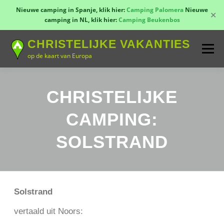
Nieuwe camping in Spanje, klik hier:
Camping Palomera
Nieuwe
✕
camping in NL, klik hier:
Camping Beukenbos
Naar
CHRISTELIJKE VAKANTIES
de
Menu
inhoud
op de kaart van Europa
springen
TOON KAART!
LANDEN
CONTACT
CHRISTELIJKE
CAMPING:
AANMELDEN
GROEPSREIZEN
KAMPEN
SOLSTRAND
Solstrand
vertaald uit Noors: