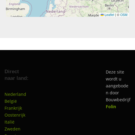
Leaflet
|
©
OSM
Direct
Deze site
naar land:
wordt u
aangebode
n door
Nederland
Bouwbedrijf
België
Folin
Frankrijk
Oostenrijk
Italië
Zweden