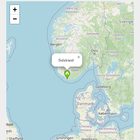
+
−
×
Solstrand