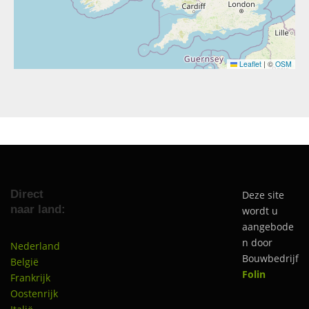
Leaflet
|
©
OSM
Direct
Deze site
naar land:
wordt u
aangebode
n door
Nederland
Bouwbedrijf
België
Folin
Frankrijk
Oostenrijk