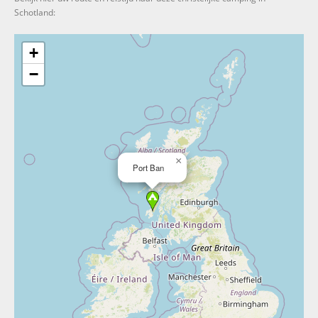
Schotland:
+
−
×
Port Ban