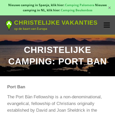
Nieuwe camping in Spanje, klik hier:
Camping Palomera
Nieuwe
✕
camping in NL, klik hier:
Camping Beukenbos
Naar
CHRISTELIJKE VAKANTIES
de
Menu
inhoud
op de kaart van Europa
springen
TOON KAART!
LANDEN
CONTACT
CHRISTELIJKE
CAMPING: PORT BAN
AANMELDEN
GROEPSREIZEN
KAMPEN
Port Ban
The Port Bàn Fellowship is a non-denominational,
evangelical, fellowship of Christians originally
established by David and Joan Sheldrick in the