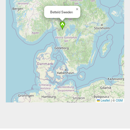
×
Betteld Sweden
Leaflet
|
©
OSM