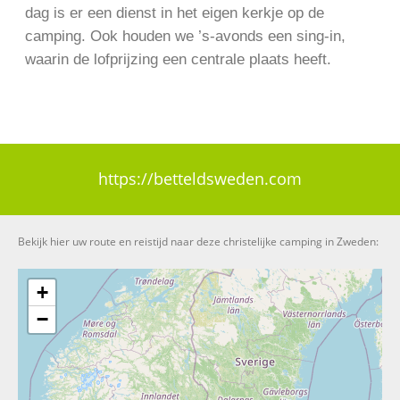
dag is er een dienst in het eigen kerkje op de
camping. Ook houden we ’s-avonds een sing-in,
waarin de lofprijzing een centrale plaats heeft.
https://betteldsweden.com
Bekijk hier uw route en reistijd naar deze christelijke camping in Zweden:
+
−