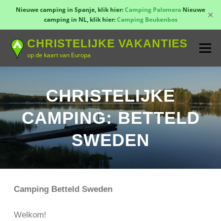
Nieuwe camping in Spanje, klik hier:
Camping Palomera
Nieuwe
✕
camping in NL, klik hier:
Camping Beukenbos
Naar
CHRISTELIJKE VAKANTIES
de
Menu
inhoud
op de kaart van Europa
springen
TOON KAART!
LANDEN
CONTACT
CHRISTELIJKE
CAMPING: BETTELD
AANMELDEN
GROEPSREIZEN
KAMPEN
SWEDEN
Camping Betteld Sweden
Welkom!