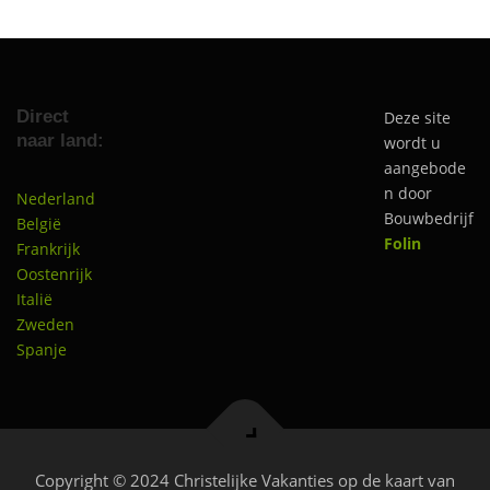
Direct
Deze site
naar land:
wordt u
aangebode
n door
Nederland
Bouwbedrijf
België
Folin
Frankrijk
Oostenrijk
Italië
Zweden
Spanje