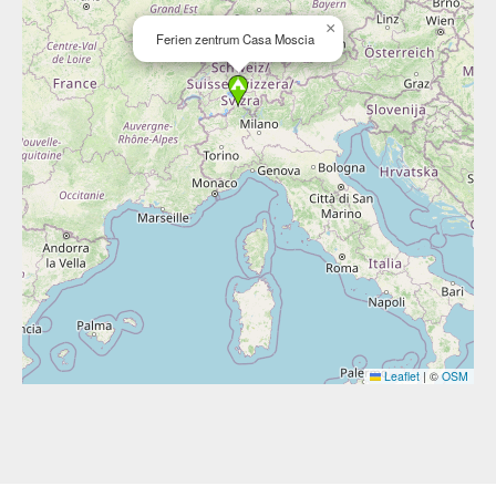
×
Ferien zentrum Casa Moscia
Leaflet
|
©
OSM