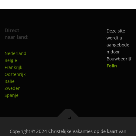
Direct
Deze site
naar land:
wordt u
aangebode
n door
Nederland
Bouwbedrijf
België
Folin
Frankrijk
Oostenrijk
Italië
Zweden
Spanje