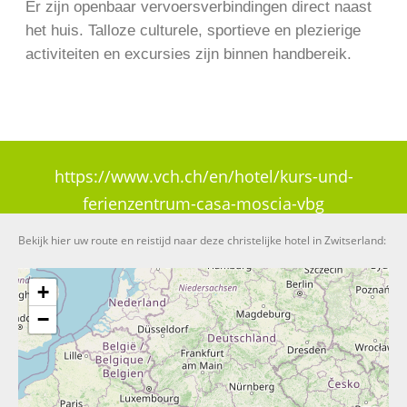
Er zijn openbaar vervoersverbindingen direct naast
het huis. Talloze culturele, sportieve en plezierige
activiteiten en excursies zijn binnen handbereik.
https://www.vch.ch/en/hotel/kurs-und-
ferienzentrum-casa-moscia-vbg
Bekijk hier uw route en reistijd naar deze christelijke hotel in Zwitserland:
+
−